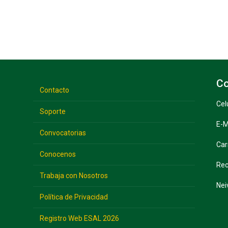
Co
Contacto
Cel
Soporte
E-M
Convocatorias
Car
Conocenos
Rec
Trabaja con Nosotros
Nei
Política de Privacidad
Registro Web ESAL 2026