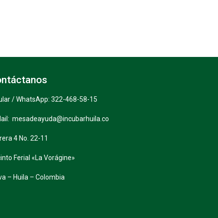
ntáctanos
ular / WhatsApp: 322-468-58-15
ail: mesadeayuda@incubarhuila.co
rera 4 No. 22-11
into Ferial «La Vorágine»
va – Huila – Colombia