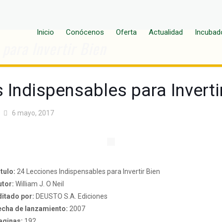
Inicio
Conócenos
Oferta
Actualidad
Incubad
para Invertir Bien
 Indispensables para Inverti
6 mayo, 2017
tulo:
24 Lecciones Indispensables para Invertir Bien
utor:
William J. O Neil
ditado por:
DEUSTO S.A. Ediciones
echa de lanzamiento:
2007
aginas:
192