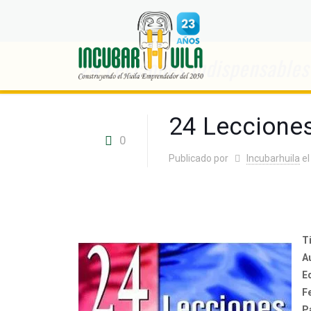
24 Lecciones Indispensables 
24 Lecciones
0
Publicado por
Incubarhuila
el
Ti
A
E
F
P