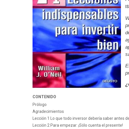
I
W
p
d
a
a
s
E
p
¿
CONTENIDO
Prólogo
Agradecimientos
Lección 1 Lo que todo inversor debería saber antes 
Lección 2 Para empezar: ¡Sólo cuenta el presente!