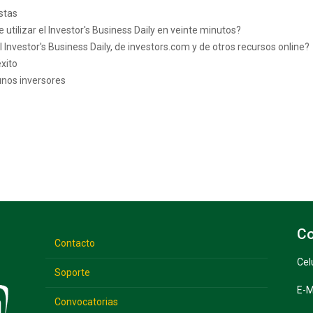
stas
ilizar el Investor's Business Daily en veinte minutos?
nvestor's Business Daily, de investors.com y de otros recursos online?
xito
unos inversores
Co
Contacto
Cel
Soporte
E-M
Convocatorias