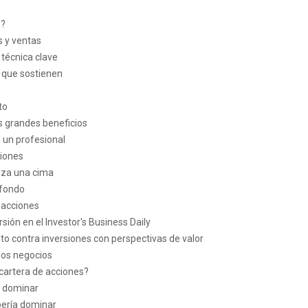
s?
s y ventas
 técnica clave
 que sostienen
to
s grandes beneficios
 un profesional
ciones
nza una cima
 fondo
s acciones
ión en el Investor's Business Daily
to contra inversiones con perspectivas de valor
los negocios
 cartera de acciones?
a dominar
bería dominar