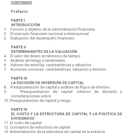
CONTENIDO
Prefacio
PARTE I
INTRODUCCIÓN
1.
Función y objetivo de la administración financiera
2.
El mercado financiero nacional e internacional
3.
Evaluación del desempeño financiero
PARTE II
DETERMINANTES DE LA VALUACIÓN
4.
El valor del dinero en términos de tiempo
5.
Análisis de riesgo y rendimiento
6.
Valores de renta fija: características y valuación
7.
Acciones comunes: características, valuación y emisión
PARTE III
LA DECISIÓN DE INVERSIÓN DE CAPITAL
8.
Presupuestación de capital y análisis de flujos de efectivo.
9.
Presupuestación de capital: criterios de decisión y
consideraciones sobre
10.
Presupuestación de capital y riesgo.
PARTE IV
EL COSTO Y LA ESTRUCTURA DE CAPITAL Y LA POLÍTICA DE
DIVIDENDOS
11.
El costo de capital
12.
Conceptos de estructura de capital
13.
Administración de la estructura de capital en la práctica