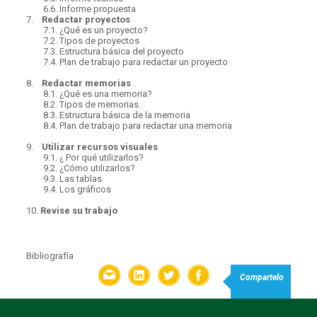
6.6.
Informe propuesta
7.
Redactar proyectos
7.1.
¿Qué es un proyecto?
7.2.
Tipos de proyectos
7.3.
Estructura básica del proyecto
7.4.
Plan de trabajo para redactar un proyecto
8.
Redactar memorias
8.1.
¿Qué es una memoria?
8.2.
Tipos de memorias
8.3.
Estructura básica de la memoria
8.4.
Plan de trabajo para redactar una memoria
9.
Utilizar recursos visuales
9.1.
¿ Por qué utilizarlos?
9.2.
¿Cómo utilizarlos?
9.3.
Las tablas
9.4.
Los gráficos
10.
Revise su trabajo
Bibliografía
Compartelo