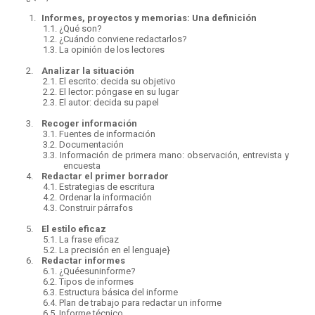
1.
Informes, proyectos y memorias:
Una definición
1.1.
¿Qué son?
1.2.
¿Cuándo conviene redactarlos?
1.3.
La opinión de los lectores
2.
Analizar la situación
2.1.
El escrito: decida su objetivo
2.2.
El lector: póngase en su lugar
2.3.
El autor: decida su papel
3.
Recoger información
3.1.
Fuentes de información
3.2.
Documentación
3.3.
Información de primera mano: observación, entrevista y
encuesta
4.
Redactar el primer borrador
4.1.
Estrategias de escritura
4.2.
Ordenar la información
4.3.
Construir párrafos
5.
El estilo eficaz
5.1.
La frase eficaz
5.2.
La precisión en el lenguaje}
6.
Redactar informes
6.1.
¿Quéesuninforme?
6.2.
Tipos de informes
6.3.
Estructura básica del informe
6.4.
Plan de trabajo para redactar un informe
6.5.
Informe técnico