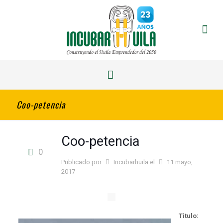
Coo-petencia
Coo-petencia
0
Publicado por
Incubarhuila
el
11 mayo,
2017
Titulo: