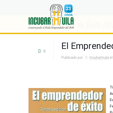
El Emprendedor de Éxito (3r
El Emprended
6
Publicado por
Incubarhuila
el
Ti
A
E
F
P