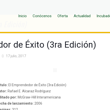
Inicio
Conócenos
Oferta
Actualidad
Incubad
a Edición)
or de Éxito (3ra Edición)
17 julio, 2017
tulo:
El Emprendedor de Éxito (3ra Edición)
utor:
Rafael E. Alcaraz Rodríguez
ditado por:
McGraw-Hill Interamericana
echa de lanzamiento:
2006
aginas:
312