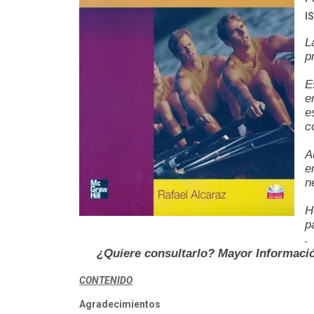
I
L
p
E
e
e
c
A
e
n
H
p
.
¿Quiere consultarlo? Mayor Informaci
CONTENIDO
Agradecimientos