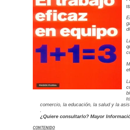
I
E
g
d
L
q
c
M
e
L
c
b
t
comercio, la educación, la salud y la asis
.
¿Quiere consultarlo? Mayor Informaci
CONTENIDO