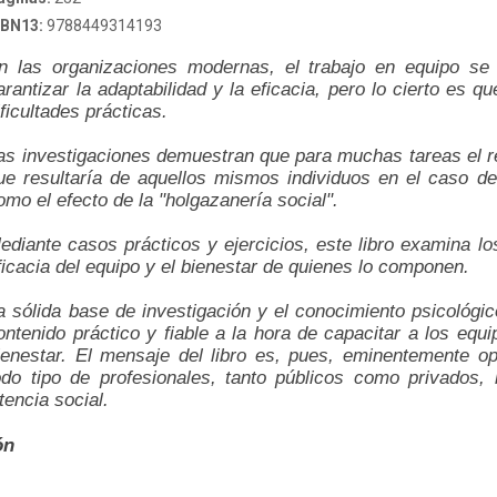
SBN13:
9788449314193
n las organizaciones modernas, el trabajo en equipo se 
arantizar la adaptabilidad y la eficacia, pero lo cierto es 
ificultades prácticas.
as investigaciones demuestran que para muchas tareas el re
ue resultaría de aquellos mismos individuos en el caso d
omo el efecto de la "holgazanería social".
ediante casos prácticos y ejercicios, este libro examina l
ficacia del equipo y el bienestar de quienes lo componen.
a sólida base de investigación y el conocimiento psicológi
ontenido práctico y fiable a la hora de capacitar a los eq
ienestar. El mensaje del libro es, pues, eminentemente opt
odo tipo de profesionales, tanto públicos como privados,
tencia social.
ón