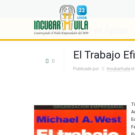
El Trabajo Eficaz en Equipo
El Trabajo E
0
Publicado por
Incubarhuila
el
Ti
A
E
F
P