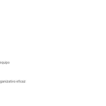
 equipo
rganizativo eficaz