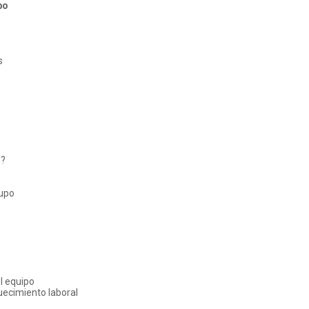
po
s
o?
rupo
l equipo
quecimiento laboral