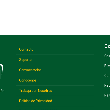
Co
Contacto
Cel
Soporte
E-M
Convocatorias
Car
Conocenos
Rec
Trabaja con Nosotros
ión
Nei
Política de Privacidad