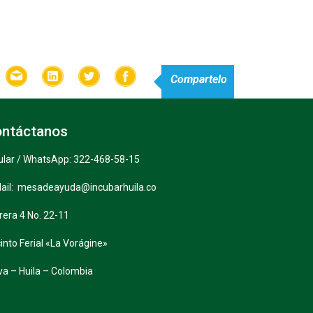
Compartelo
ntáctanos
ular / WhatsApp: 322-468-58-15
ail: mesadeayuda@incubarhuila.co
rera 4 No. 22-11
into Ferial «La Vorágine»
va – Huila – Colombia