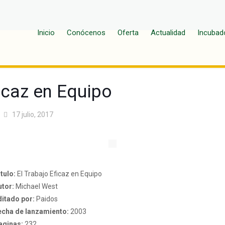
Inicio
Conócenos
Oferta
Actualidad
Incubad
ficaz en Equipo
17 julio, 2017
tulo:
El Trabajo Eficaz en Equipo
utor:
Michael West
ditado por:
Paidos
echa de lanzamiento:
2003
aginas:
232