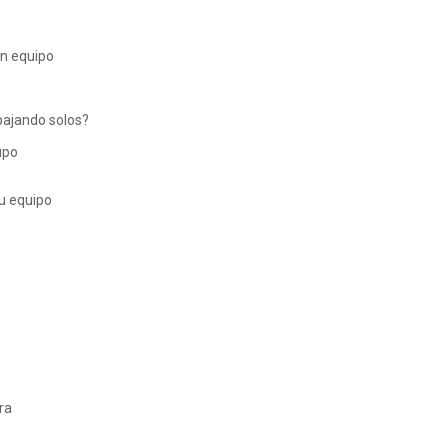
un equipo
bajando solos?
upo
su equipo
era