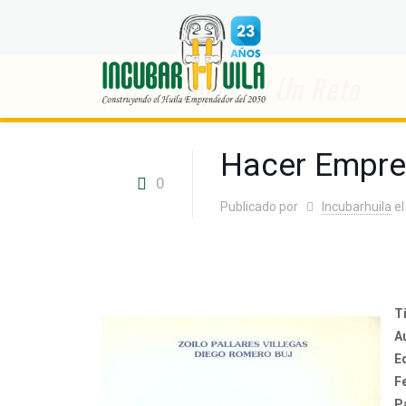
Hacer Empresa: Un Reto
Hacer Empre
0
Publicado por
Incubarhuila
el
Ti
A
E
F
P