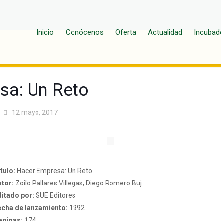
Inicio
Conócenos
Oferta
Actualidad
Incubad
sa: Un Reto
12 mayo, 2017
tulo:
Hacer Empresa: Un Reto
utor:
Zoilo Pallares Villegas, Diego Romero Buj
ditado por:
SUE Editores
echa de lanzamiento:
1992
aginas:
174