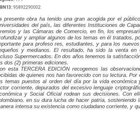
SBN13:
95892290002
a presente obra ha tenido una gran acogida por el públic
niversidades del país, las diferentes Instituciones de Capa
remios y las Cámaras de Comercio, en fin, los empresari
rofundizar y ampliar algunos de los temas en él tratados, p
mportante para profeso res, estudiantes, y para los nuev
equeños y medianos. El resultado, ha sido la venta en C
ncluso Supermercados. En dos años tenemos la satisfacción
as dos (2) primeras ediciones.
on esta TERCERA EDICIÓN recogemos las observaciones,
ecibidas de quienes nos han favorecido con su lectura. Por 
os temas puestos al orden del día por la vida económica y
ector corriente, depurados del excesivo lenguaje criptográf
conómica y Social Oficial rodean sus decisiones. Con el
olombiano, en su dura lucha de hacer patria, sosteniendo l
anera intensa su existencia como ciudadano corriente, y qu