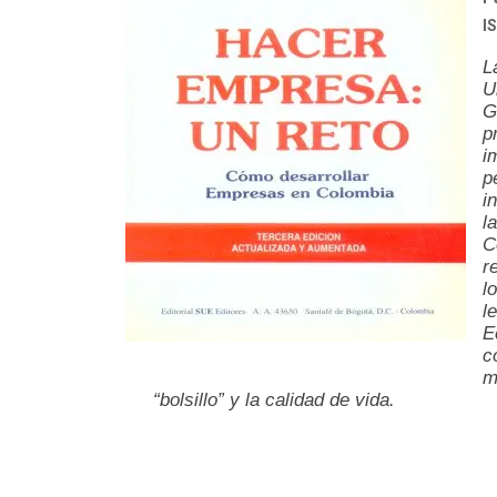
I
L
U
G
p
i
p
i
l
C
r
l
l
E
c
m
“bolsillo” y la calidad de vida.