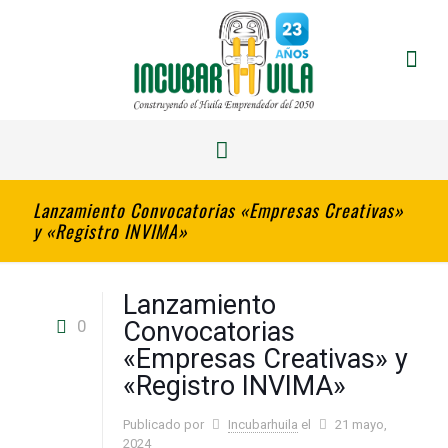
Lanzamiento Convocatorias «Empresas Creativas»
y «Registro INVIMA»
Lanzamiento
0
Convocatorias
«Empresas Creativas» y
«Registro INVIMA»
Publicado por
Incubarhuila
el
21 mayo,
2024