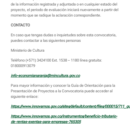
de la información registrada y adjuntada o en cualquier estado del
proyecto, el periodo de evaluación iniciará nuevamente a partir del
momento que se radique la aclaración correspondiente.
CONTACTO
En caso que tengas dudas o inquietudes sobre esta convocatoria,
puedes contactar a las siguientes personas
Ministerio de Cultura
Teléfono (+571) 3424100 Ext. 1538 – 1180 línea gratuita:
018000913079
info-economianaranja@mincultura.gov.co
Para mayor información y conocer la Guía de Orientación para la
Presentación de Proyectos a la Convocatoria puede acceder al
siguiente enlace:
https://www.innovamos.gov.co/sites/default/content/files/000015/711_g
https://www.innovamos.gov.co/instrumentos/beneficio-tributario-
de-rentas-exentas-para-empresas-765305