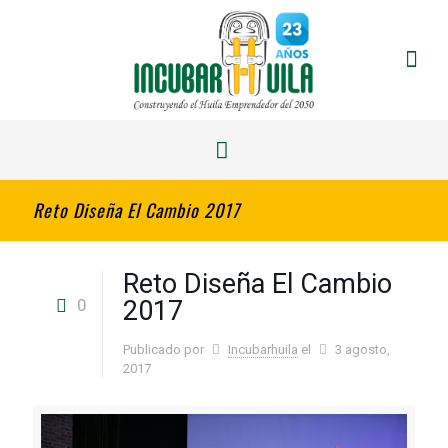
Reto Diseña El Cambio 2017
Reto Diseña El Cambio
0
2017
Publicado por
Incubarhuila
el
3 agosto,
2017