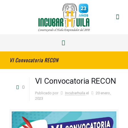
VI Convocatoria RECON
VI Convocatoria RECON
0
Publicado por
Incubarhuila
el
20 enero,
2023