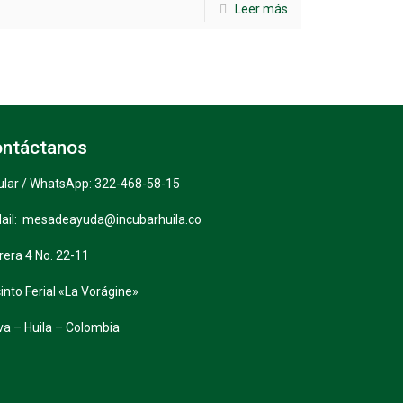
Leer más
ntáctanos
ular / WhatsApp: 322-468-58-15
ail: mesadeayuda@incubarhuila.co
rera 4 No. 22-11
into Ferial «La Vorágine»
va – Huila – Colombia