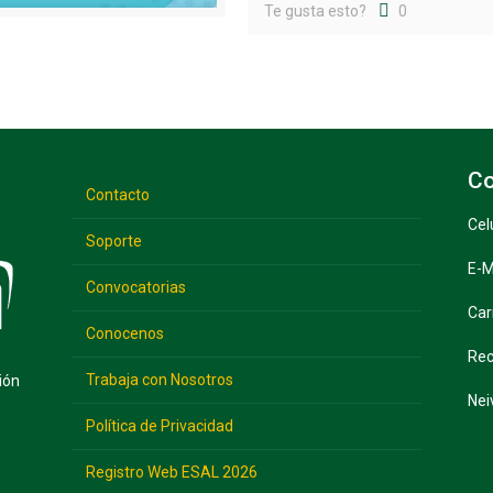
Te gusta esto?
0
Co
Contacto
Cel
Soporte
E-M
Convocatorias
Car
Conocenos
Rec
Trabaja con Nosotros
ión
Nei
Política de Privacidad
Registro Web ESAL 2026