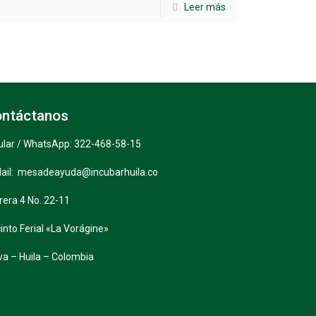
Leer más
ntáctanos
ular / WhatsApp: 322-468-58-15
ail: mesadeayuda@incubarhuila.co
rera 4 No. 22-11
into Ferial «La Vorágine»
va – Huila – Colombia