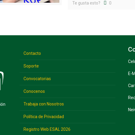
Te gusta esto?
0
Co
Contacto
Cel
Soporte
E-M
Convocatorias
Car
Conocenos
Rec
Trabaja con Nosotros
ión
Nei
Política de Privacidad
Registro Web ESAL 2026