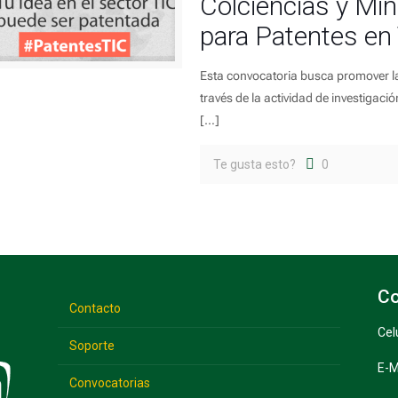
Colciencias y Mi
para Patentes en
Esta convocatoria busca promover la
través de la actividad de investigaci
[…]
Te gusta esto?
0
Co
Contacto
Cel
Soporte
E-M
Convocatorias