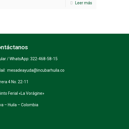
Leer más
ntáctanos
ular / WhatsApp: 322-468-58-15
ail: mesadeayuda@incubarhuila.co
rera 4 No. 22-11
into Ferial «La Vorágine»
va – Huila – Colombia