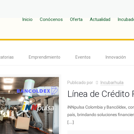
Inicio
Conócenos
Oferta
Actualidad
Incubad
atorias
Emprendimiento
Eventos
Innovación
Publicado por
Incubarhuila
Línea de Crédito 
iNNpulsa Colombia y Bancóldex, con el
país, brindando soluciones financie
[…]