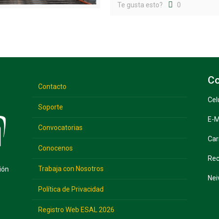
Te gusta esto?
0
Co
Contacto
Cel
Soporte
E-M
Convocatorias
Car
Conocenos
Rec
Trabaja con Nosotros
ión
Nei
Política de Privacidad
Registro Web ESAL 2026