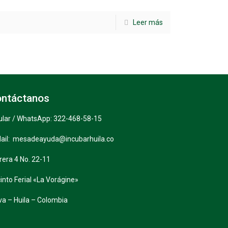
Leer más
ntáctanos
ular / WhatsApp: 322-468-58-15
ail: mesadeayuda@incubarhuila.co
rera 4 No. 22-11
into Ferial «La Vorágine»
va – Huila – Colombia