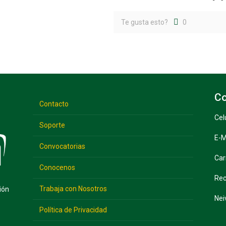
Te gusta esto?
0
Co
Contacto
Cel
Soporte
E-M
Convocatorias
Car
Conocenos
Rec
Trabaja con Nosotros
ión
Nei
Política de Privacidad