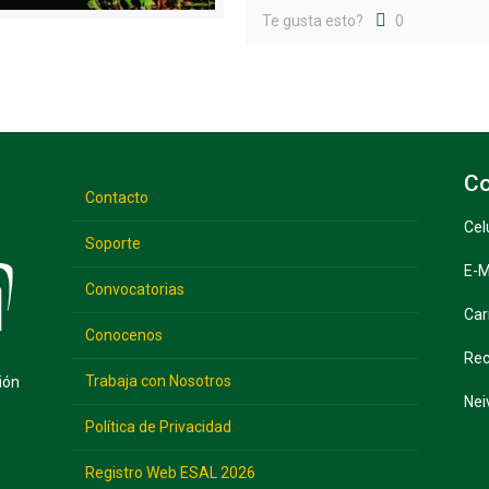
Te gusta esto?
0
Co
Contacto
Cel
Soporte
E-M
Convocatorias
Car
Conocenos
Rec
Trabaja con Nosotros
ión
Nei
Política de Privacidad
Registro Web ESAL 2026