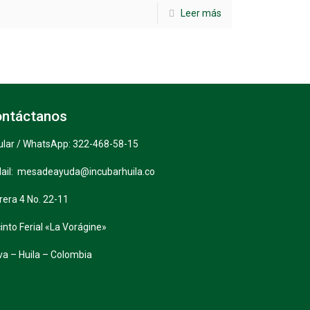
Leer más
ntáctanos
ular / WhatsApp: 322-468-58-15
ail: mesadeayuda@incubarhuila.co
rera 4 No. 22-11
into Ferial «La Vorágine»
va – Huila – Colombia