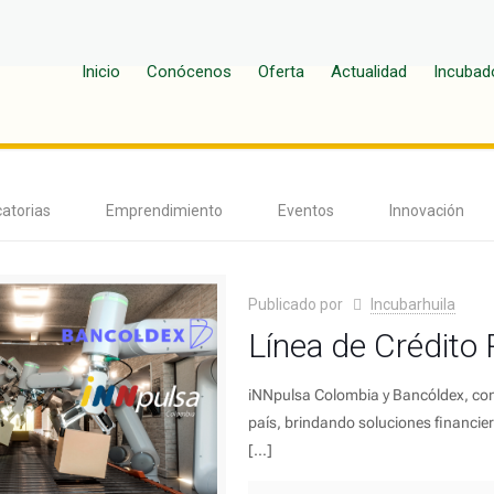
Inicio
Conócenos
Oferta
Actualidad
Incubad
atorias
Emprendimiento
Eventos
Innovación
Publicado por
Incubarhuila
Línea de Crédito 
iNNpulsa Colombia y Bancóldex, con el
país, brindando soluciones financie
[…]