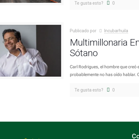
Te gusta esto?
0
Publicado por
Incubarhuila
Multimillonaria 
Sótano
Carl Rodrigues, el hombre que creó e
probablemente no has oído hablar. C
Te gusta esto?
0
Co