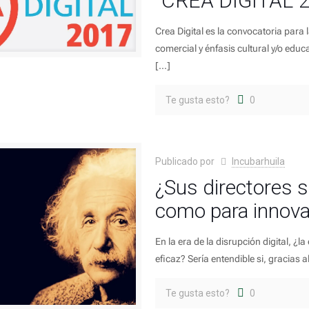
“CREA DIGITAL 
Crea Digital es la convocatoria para
comercial y énfasis cultural y/o educ
[…]
Te gusta esto?
0
Publicado por
Incubarhuila
¿Sus directores
como para innova
En la era de la disrupción digital, ¿
eficaz? Sería entendible si, gracias 
Te gusta esto?
0