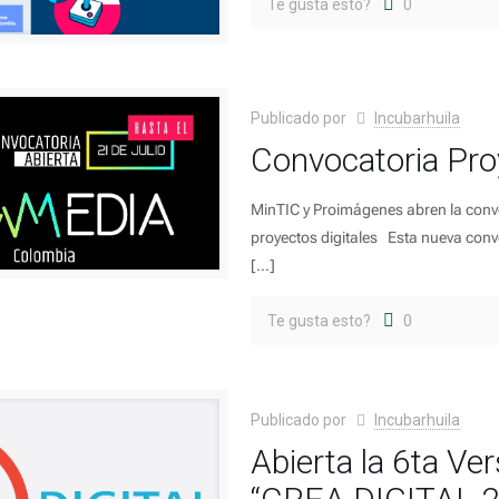
Te gusta esto?
0
Publicado por
Incubarhuila
Convocatoria Pro
MinTIC y Proimágenes abren la conv
proyectos digitales Esta nueva convoc
[…]
Te gusta esto?
0
Publicado por
Incubarhuila
Abierta la 6ta Ve