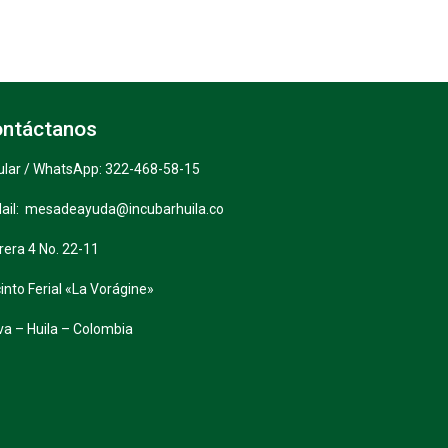
ntáctanos
ular / WhatsApp: 322-468-58-15
ail: mesadeayuda@incubarhuila.co
rera 4 No. 22-11
into Ferial «La Vorágine»
va – Huila – Colombia