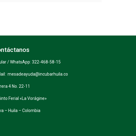
ntáctanos
ular / WhatsApp: 322-468-58-15
ail: mesadeayuda@incubarhuila.co
rera 4 No. 22-11
into Ferial «La Vorágine»
va – Huila – Colombia