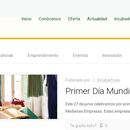
Inicio
Conócenos
Oferta
Actualidad
Incubad
atorias
Emprendimiento
Eventos
Innovación
Publicado por
Incubarhuila
Primer Día Mundi
Este 27 de junio celebramos por pri
Medianas Empresas. Estas empresa
Te gusta esto?
0