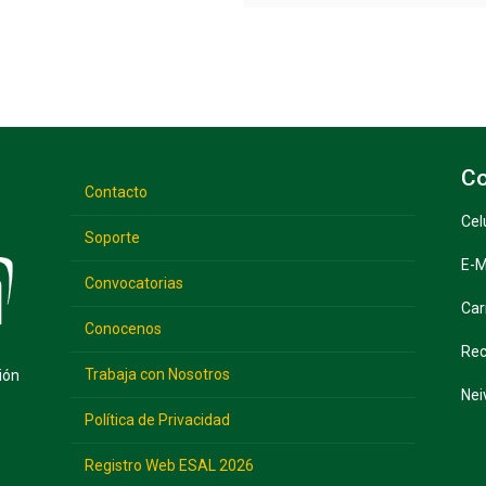
Co
Contacto
Cel
Soporte
E-M
Convocatorias
Car
Conocenos
Rec
Trabaja con Nosotros
ión
Nei
Política de Privacidad
Registro Web ESAL 2026